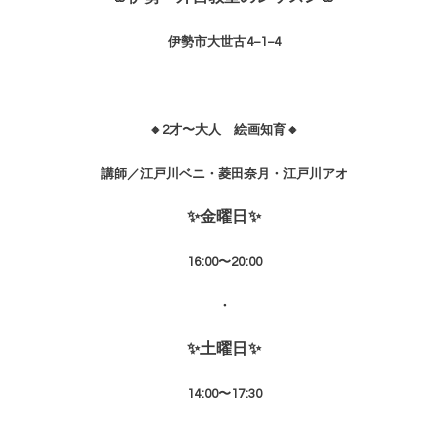
伊勢市大世古4−1−4
🔸2才〜大人 絵画知育🔸
講師／江戸川ベニ・菱田奈月・江戸川アオ
✨金曜日✨
16:00〜20:00
・
✨土曜日✨
14:00〜17:30