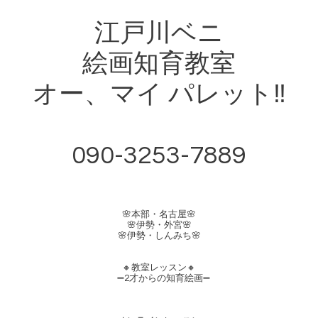
江戸川ベニ
絵画知育教室
オー、マイ パレット‼︎
090-3253-7889
🌸本部・名古屋🌸
🌸伊勢・外宮🌸
🌸伊勢・しんみち🌸
🔸教室レッスン🔸
➖2才からの知育絵画➖