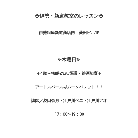
🌸伊勢・新道教室のレッスン🌸
伊勢銀座新道商店街 菱田ビル1F
✨木曜日✨
🔸4歳〜/初級のみ/隔週・絵画知育🔸
アートスペース🌙ムーンパレット！！
講師／菱田
奈月・江戸川ベニ・江戸川アオ
17：00〜19：00