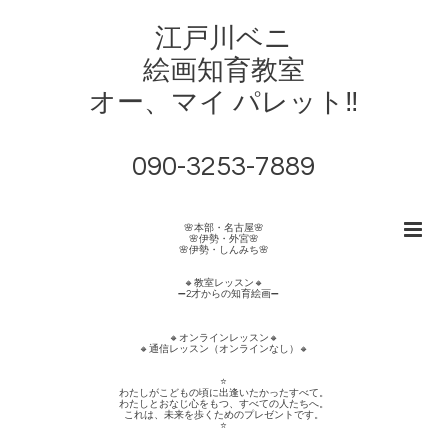
江戸川ベニ
絵画知育教室
オー、マイ パレット‼︎
090-3253-7889
🌸本部・名古屋🌸
🌸伊勢・外宮🌸
🌸伊勢・しんみち🌸
🔸教室レッスン🔸
➖2才からの知育絵画➖
🔸オンラインレッスン🔸
🔸通信レッスン（オンラインなし）🔸
⭐️
わたしがこどもの頃に出逢いたかったすべて。
わたしとおなじ心をもつ、すべての人たちへ。
これは、未来を歩くためのプレゼントです。
⭐️