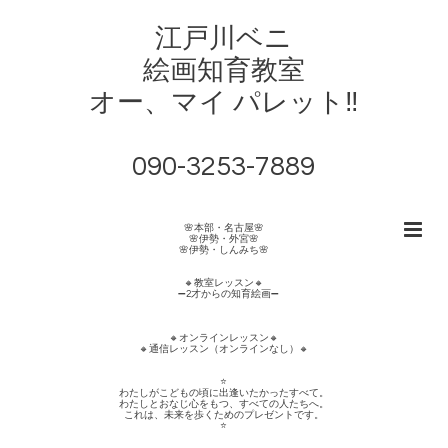
江戸川ベニ
絵画知育教室
オー、マイ パレット‼︎
090-3253-7889
🌸本部・名古屋🌸
🌸伊勢・外宮🌸
🌸伊勢・しんみち🌸
🔸教室レッスン🔸
➖2才からの知育絵画➖
🔸オンラインレッスン🔸
🔸通信レッスン（オンラインなし）🔸
⭐️
わたしがこどもの頃に出逢いたかったすべて。
わたしとおなじ心をもつ、すべての人たちへ。
これは、未来を歩くためのプレゼントです。
⭐️