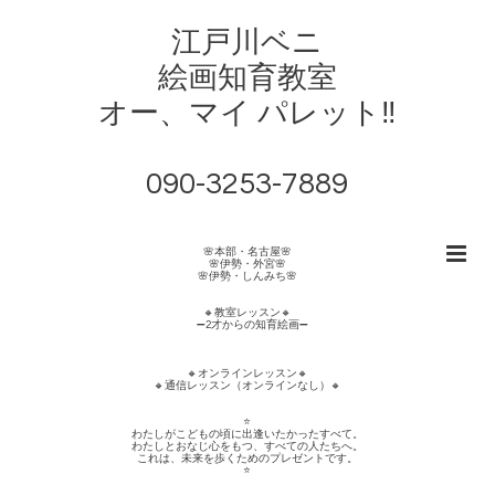
江戸川ベニ
絵画知育教室
オー、マイ パレット‼︎
090-3253-7889
🌸本部・名古屋🌸
🌸伊勢・外宮🌸
🌸伊勢・しんみち🌸
🔸教室レッスン🔸
➖2才からの知育絵画➖
🔸オンラインレッスン🔸
🔸通信レッスン（オンラインなし）🔸
⭐️
わたしがこどもの頃に出逢いたかったすべて。
わたしとおなじ心をもつ、すべての人たちへ。
これは、未来を歩くためのプレゼントです。
⭐️